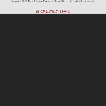
Copyright 2026 Maxell Digital Products China CO．，Ltd． All rights reserved.
闽ICP备17017418号-2